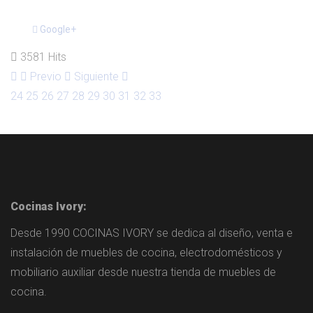
Google+
3581 Hits
Previo
Siguiente
24
25
26
27
28
29
30
31
32
33
Cocinas Ivory:
Desde 1990 COCINAS IVORY se dedica al diseño, venta e
instalación de muebles de cocina, electrodomésticos y
mobiliario auxiliar desde nuestra tienda de muebles de
cocina.