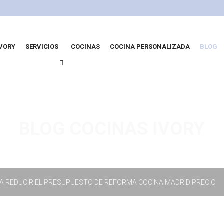
IVORY
SERVICIOS
COCINAS
COCINA PERSONALIZADA
BLOG
BLOG COCINAS IVORY
A REDUCIR EL PRESUPUESTO DE REFORMA COCINA MADRID PRECIO