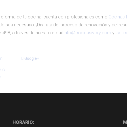
a reforma de tu cocina: cuenta con profesionales como
Cocinas 
o sea necesario. ¡Disfruta del proceso de renovación y del resul
 498, a través de nuestro email
info@cocinasivory.com
y
¡solic
In
Google+
 c...
y
HORARIO:
M