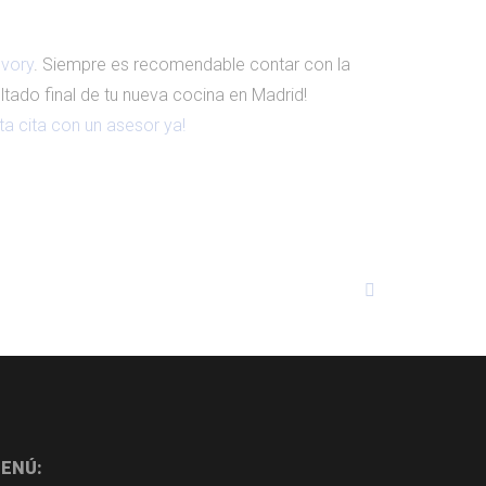
Ivory
. Siempre es recomendable contar con la
tado final de tu nueva cocina en Madrid!
ita cita con un asesor ya!
ENÚ: