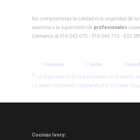
No comprometas la calidad ni la seguridad de l
asesoría y la supervisión de
profesionales
cuand
Llámanos al 916 043 070 - 916 049 710 - 633 385
Facebook
Twitter
Linked
La importancia de la iluminación en el diseño de
La mejor instalación cocina Madrid: Cocinas Ivor
Cocinas Ivory: