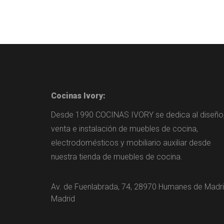
Cocinas Ivory:
Desde 1990 COCINAS IVORY se dedica al diseño
venta e instalación de muebles de cocina,
electrodomésticos y mobiliario auxiliar desde
nuestra tienda de muebles de cocina.
Av. de Fuenlabrada, 74, 28970 Humanes de Madri
Madrid