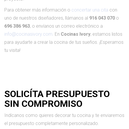
Para obtener más información o
concertar una cita
con
uno de nuestros diseñadores, llámanos al
916 043 070
o
696 386 963
, o envíanos un correo electrónico a
info@cocinasivory.com
. En
Cocinas Ivory
, estamos listos
para ayudarte a crear la cocina de tus sueños. ¡Esperamos
tu visita!
SOLICÍTA PRESUPUESTO
SIN COMPROMISO
Indícanos como quieres decorar tu cocina y te enviaremos
el presupuesto completamente personalizado.