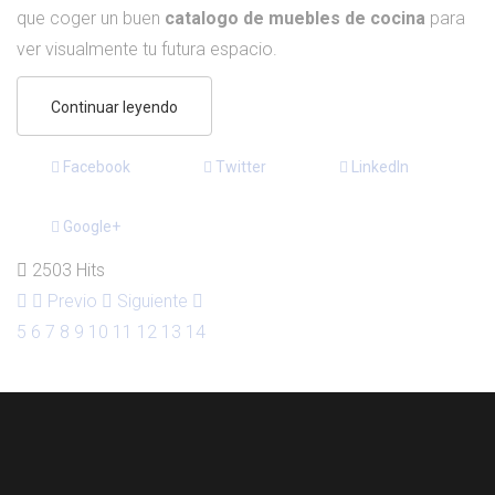
que coger un buen
catalogo de muebles de cocina
para
ver visualmente tu futura espacio.
Continuar leyendo
Facebook
Twitter
LinkedIn
Google+
2503 Hits
Previo
Siguiente
5
6
7
8
9
10
11
12
13
14