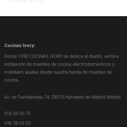
1
2
3
4
5
6
7
8
9
10
Cocinas Ivory:
Desde 1990 COCINAS IVORY se dedica al diseño, venta e
instalación de muebles de cocina, electrodomésticos y
mobiliario auxiliar desde nuestra tienda de muebles de
cocina.
Av. de Fuenlabrada, 74, 28970 Humanes de Madrid, Madrid
916 04 30 70
696 38 69 63